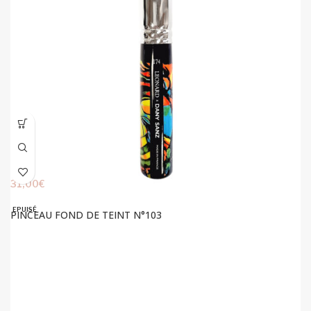
31,00
€
EPUISÉ
PINCEAU FOND DE TEINT N°103