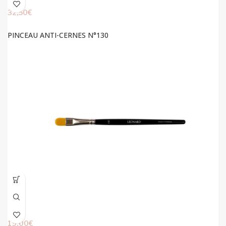
32,50
€
PINCEAU ANTI-CERNES N°130
19,00
€