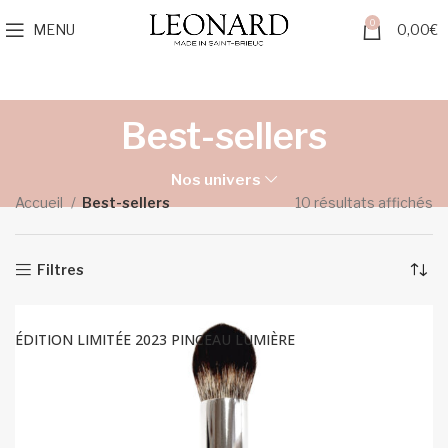
0
MENU
0,00
€
Best-sellers
Nos univers
Tr
Accueil
Best-sellers
10 résultats affichés
du
pl
ré
Filtres
au
pl
an
ÉDITION LIMITÉE 2023 PINCEAU LUMIÈRE