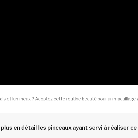
rais et lumineux ? Adoptez cette routine beauté pour un maquillage y
lus en détail les pinceaux ayant servi à réaliser c