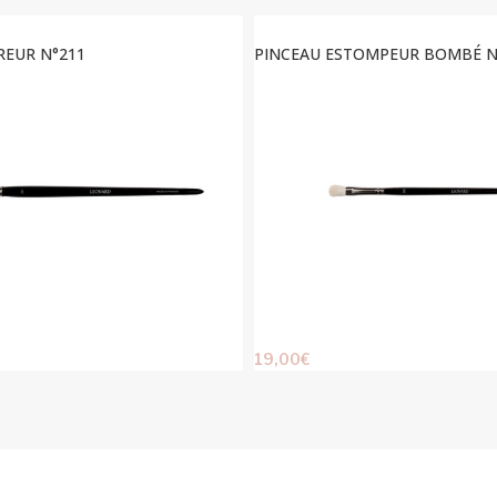
REUR N°211
PINCEAU ESTOMPEUR BOMBÉ N
19,00
€