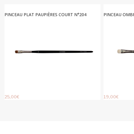
PINCEAU PLAT PAUPIÈRES COURT N°204
PINCEAU OMB
25,00
€
19,00
€