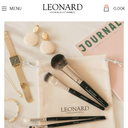
0
MENU
0,00
€