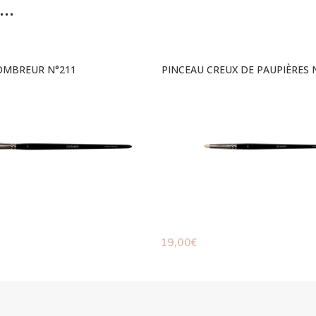
I…
OMBREUR N°211
PINCEAU CREUX DE PAUPIÈRES 
19,00
€