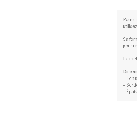
Pour u
utilise
Sa for
pour un
Le mél
Dimens
– Long
– Sorti
– Épais