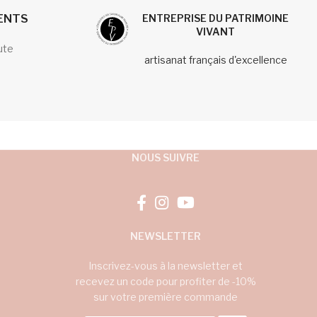
IENTS
ENTREPRISE DU PATRIMOINE
VIVANT
ute
artisanat français d'excellence
NOUS SUIVRE
NEWSLETTER
Inscrivez-vous à la newsletter et
recevez un code pour profiter de -10%
sur votre première commande