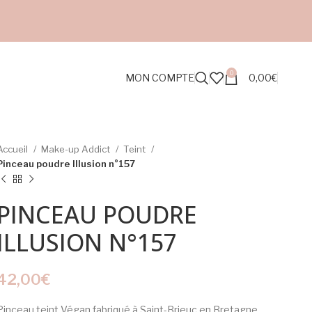
0
MON COMPTE
0,00
€
Accueil
Make-up Addict
Teint
Pinceau poudre Illusion n°157
PINCEAU POUDRE
ILLUSION N°157
42,00
€
Pinceau teint Végan fabriqué à Saint-Brieuc en Bretagne