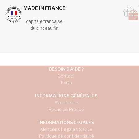
MADE IN FRANCE
capitale française
du pinceau fin
BESOIN D'AIDE ?
Contact
FAQs
INFORMATIONS GÉNÉRALES
Plan du site
Revue de Presse
INFORMATIONS LEGALES
Mentions Légales & CGV
Politique de confidentialité