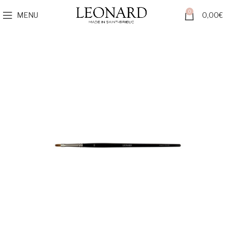
0
MENU
0,00
€